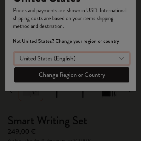
Inscrivez-vous maintenant et bénéficiez de
10 %
Prices and payments are shown in USD. International
de remise ainsi que de frais de port gratuits
shipping costs are based on your items shipping
sur votre première commande
en utilisant le
method and destination.
code
WELCOME10.
Créez un compte Moleskine pour accéder à des
Not United States? Change your region or country
offres exclusives, des avantages réservés aux
membres et davantage d’inspiration.
zoom.cta
Créer un compte!
Change Region or Country
Smart Writing Set
249,00 €
Prix le plus bas des 30 derniers jours: 249,00 €