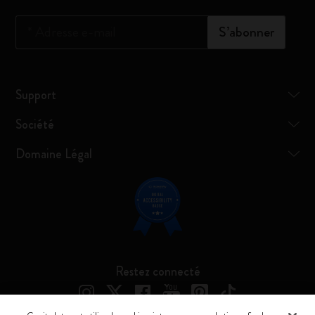
*
Adresse e-mail
S’abonner
Support
Société
Domaine Légal
Restez connecté