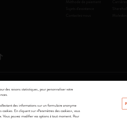
Méthode de paiement
Carrière
Sujets d'assistance
Sharehol
Contactez nous
Moleskin
Srl a socio unico
our des raisons statistiques, pour personnaliser votre
ences.
0144 Milano - Italia - P. IVA / CCIAA n. 07234480965 - REA MI 1945400 - Cap
P
 collectant des informations sur un formulaire anonyme
Nous acceptons
 les cookies. En cliquant sur «Paramètres des cookies», vous
ix. Vous pouvez modifier vos options à tout moment. Pour