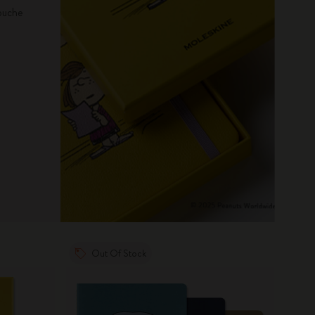
touche
Out Of Stock