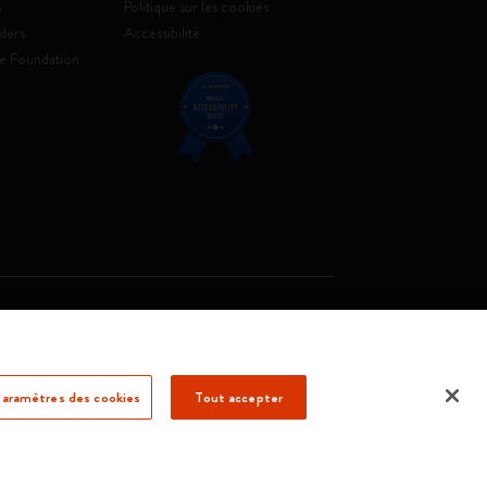
s
Politique sur les cookies
ders
Accessibilité
e Foundation
. Soc. €2.181.513,42
aramètres des cookies
Tout accepter