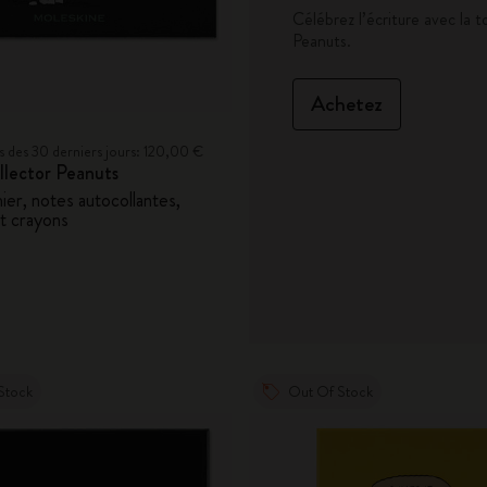
Célébrez l’écriture avec la 
Peanuts.
Casa Batlló Éditions personnalisées
Achetez
I Am The City
bas des 30 derniers jours: 120,00 €
IZIPIZI x Moleskine
llector Peanuts
ier, notes autocollantes,
Moleskine Detour
t crayons
Stock
Out Of Stock