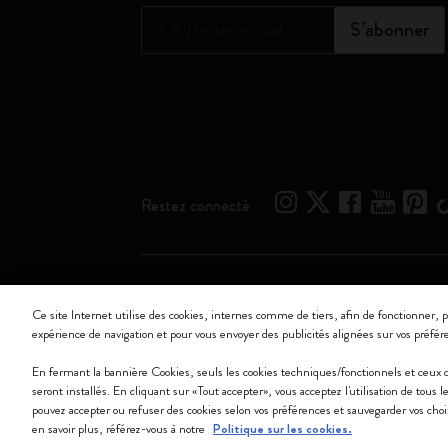
*
Adresse e-mail
S’abonner
Restez connecté
Moleskine ® est une marque enregistrée de Moleskine 
Ce site Internet utilise des cookies, internes comme de tiers, afin de fonctionner, p
expérience de navigation et pour vous envoyer des publicités alignées sur vos préfér
Moleskine srl a socio unico - Via Bergognone, 34 – 2
En fermant la bannière Cookies, seuls les cookies techniques/fonctionnels et ceux
seront installés. En cliquant sur «Tout accepter», vous acceptez l'utilisation de tous
pouvez accepter ou refuser des cookies selon vos préférences et sauvegarder vos cho
en savoir plus, référez-vous à notre
Politique sur les cookies.