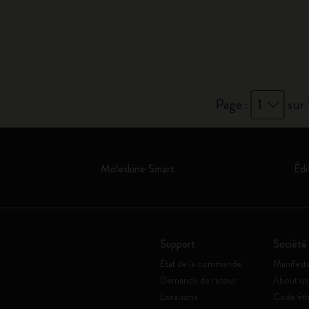
Page :
1
sur 
Moleskine Smart
Édi
Support
Société
État de la commande
Manifest
Demande de retour
About us
Livraisons
Code éth