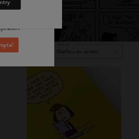
ntry
oleskine pour
exclusives, des
aux membres et
piration.
ompte!
Trier par