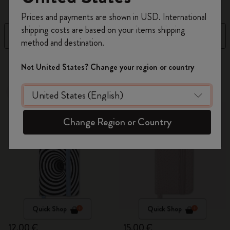
Inscrivez-vous maintenant et bénéficiez de
10 %
Prices and payments are shown in USD. International
de remise ainsi que de frais de port gratuits
shipping costs are based on your items shipping
sur votre première commande
en utilisant le
Filtre
Trier par
method and destination.
code
WELCOME10.
Créez un compte Moleskine pour accéder à des
4 Produits
Not United States? Change your region or country
offres exclusives, des avantages réservés aux
membres et davantage d’inspiration.
Out Of Stock
Out Of Stock
Créer un compte!
Change Region or Country
Quick Shop
Quick Shop
12,00 €
15,00 €