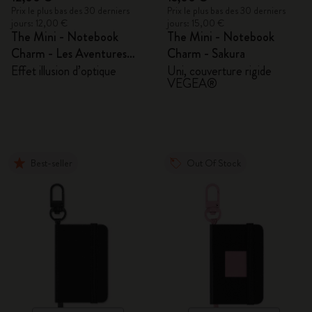
Prix le plus bas des 30 derniers
Prix le plus bas des 30 derniers
jours: 12,00 €
jours: 15,00 €
The Mini - Notebook
The Mini - Notebook
Charm - Les Aventures
Charm - Sakura
d'Alice au pays des
Effet illusion d’optique
Uni, couverture rigide
VEGEA®
merveilles
Best-seller
Out Of Stock