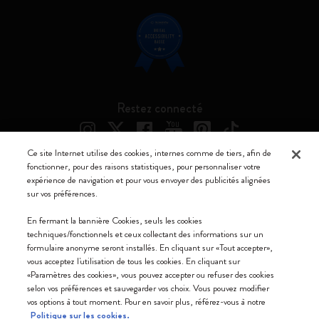
Restez connecté
Ce site Internet utilise des cookies, internes comme de tiers, afin de
fonctionner, pour des raisons statistiques, pour personnaliser votre
expérience de navigation et pour vous envoyer des publicités alignées
Moleskine ® est une marque enregistrée de Moleskine Srl a socio unico
sur vos préférences.
Moleskine srl a socio unico - Via Bergognone, 34 – 20144 Milano -
En fermant la bannière Cookies, seuls les cookies
Italia - P. IVA / CCIAA n. 07234480965 - REA MI 1945400 - Cap.
techniques/fonctionnels et ceux collectant des informations sur un
Soc. €2.181.513,42
formulaire anonyme seront installés. En cliquant sur «Tout accepter»,
vous acceptez l'utilisation de tous les cookies. En cliquant sur
Nous acceptons
«Paramètres des cookies», vous pouvez accepter ou refuser des cookies
selon vos préférences et sauvegarder vos choix. Vous pouvez modifier
vos options à tout moment. Pour en savoir plus, référez-vous à notre
Politique sur les cookies.