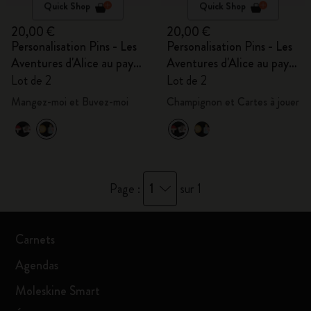
Quick Shop
Quick Shop
20,00 €
20,00 €
Personalisation Pins - Les
Personalisation Pins - Les
Aventures d'Alice au pays
Aventures d'Alice au pays
des merveilles
des merveilles
Lot de 2
Lot de 2
Mangez-moi et Buvez-moi
Champignon et Cartes à jouer
1
Page :
sur 1
Carnets
Agendas
Moleskine Smart