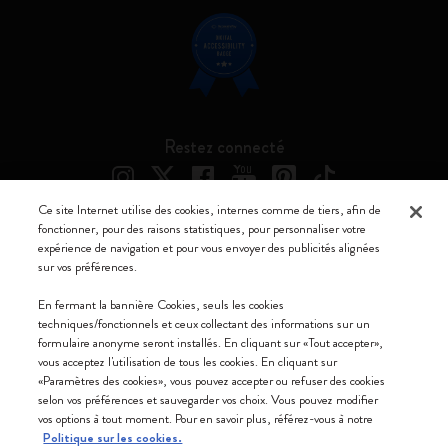
Restez connecté
Ce site Internet utilise des cookies, internes comme de tiers, afin de
fonctionner, pour des raisons statistiques, pour personnaliser votre
expérience de navigation et pour vous envoyer des publicités alignées
Moleskine ® est une marque enregistrée de Moleskine Srl a socio unico
sur vos préférences.
Moleskine srl a socio unico - Via Bergognone, 34 – 20144 Milano -
En fermant la bannière Cookies, seuls les cookies
Italia - P. IVA / CCIAA n. 07234480965 - REA MI 1945400 - Cap.
techniques/fonctionnels et ceux collectant des informations sur un
Soc. €2.181.513,42
formulaire anonyme seront installés. En cliquant sur «Tout accepter»,
vous acceptez l'utilisation de tous les cookies. En cliquant sur
Nous acceptons
«Paramètres des cookies», vous pouvez accepter ou refuser des cookies
selon vos préférences et sauvegarder vos choix. Vous pouvez modifier
vos options à tout moment. Pour en savoir plus, référez-vous à notre
Politique sur les cookies.