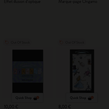
d'Alice au pays des
Effet illusion d’optique
Marque-page Origamo
merveilles
Out Of Stock
Out Of Stock
Quick Shop
Quick Shop
10,00 €
8,00 €