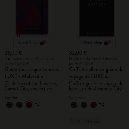
Quick Shop
Quick Shop
26,00 €
82,00 €
Prix le plus bas des 30 derniers
Prix le plus bas des 30 derniers
jours: 26,00 €
jours: 82,00 €
Guide touristique Londres
Coffret collector guide de
LUXE x Moleskine
voyage de LUXE x
Moleskine
Guide touristique Londres,
Coffret guide de voyage de
Carnet City, couverture
luxe, Lot de 4 carnets City
rigide
London
Collector
+2
+2
Out Of Stock