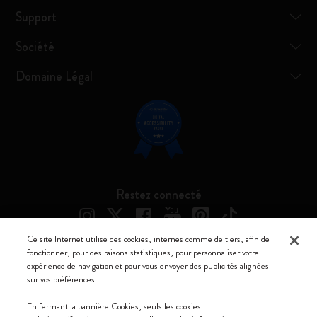
Support
Société
Domaine Légal
Restez connecté
Ce site Internet utilise des cookies, internes comme de tiers, afin de
fonctionner, pour des raisons statistiques, pour personnaliser votre
expérience de navigation et pour vous envoyer des publicités alignées
Moleskine ® est une marque enregistrée de Moleskine Srl a socio unico
sur vos préférences.
Moleskine srl a socio unico - Via Bergognone, 34 – 20144 Milano -
En fermant la bannière Cookies, seuls les cookies
Italia - P. IVA / CCIAA n. 07234480965 - REA MI 1945400 - Cap.