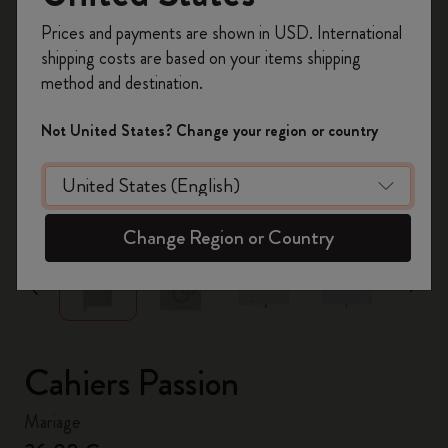
Inscrivez-vous maintenant et bénéficiez de
10 %
Prices and payments are shown in USD. International
de remise ainsi que de frais de port gratuits
shipping costs are based on your items shipping
sur votre première commande
en utilisant le
method and destination.
code
WELCOME10.
Créez un compte Moleskine pour accéder à des
Not United States? Change your region or country
offres exclusives, des avantages réservés aux
membres et davantage d’inspiration.
zoom.cta
Créer un compte!
Change Region or Country
Cahiers Passion
Mariage