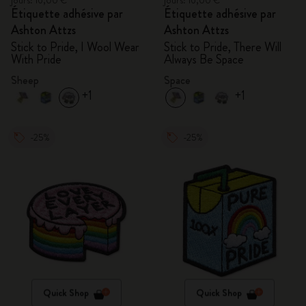
jours: 16,00 €
jours: 16,00 €
Étiquette adhésive par
Étiquette adhésive par
Ashton Attzs
Ashton Attzs
Stick to Pride, I Wool Wear
Stick to Pride, There Will
With Pride
Always Be Space
Sheep
Space
+1
+1
-25%
-25%
Quick Shop
Quick Shop