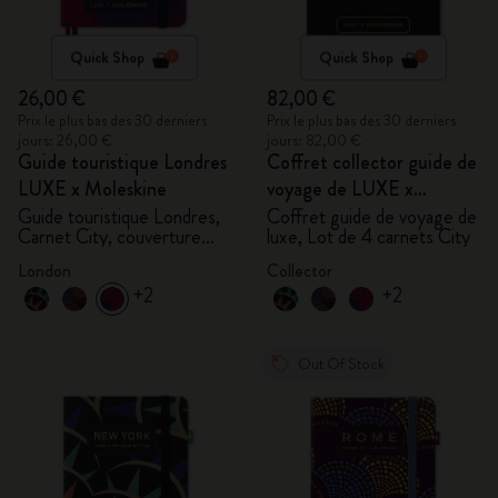
Quick Shop
Quick Shop
26,00 €
82,00 €
Prix le plus bas des 30 derniers
Prix le plus bas des 30 derniers
jours: 26,00 €
jours: 82,00 €
Guide touristique Londres
Coffret collector guide de
LUXE x Moleskine
voyage de LUXE x
Moleskine
Guide touristique Londres,
Coffret guide de voyage de
Carnet City, couverture
luxe, Lot de 4 carnets City
rigide
London
Collector
+2
+2
Out Of Stock