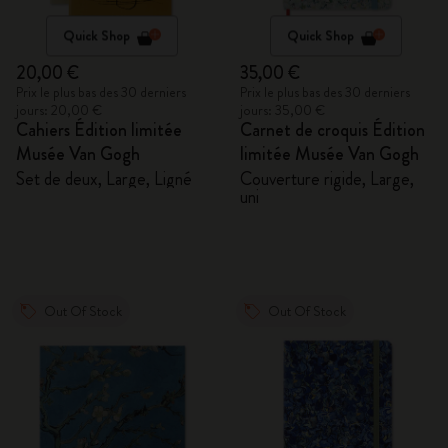
Quick Shop
Quick Shop
20,00 €
35,00 €
Prix le plus bas des 30 derniers
Prix le plus bas des 30 derniers
jours: 20,00 €
jours: 35,00 €
Cahiers Édition limitée
Carnet de croquis Édition
Musée Van Gogh
limitée Musée Van Gogh
Set de deux, Large, Ligné
Couverture rigide, Large,
uni
Out Of Stock
Out Of Stock