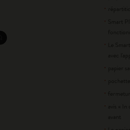
City Guide Notebooks LUXE x Moleskine
répartiti
Casa Batlló Éditions personnalisées
Smart Pl
fonction
I Am The City
zoom.cta
Le Smart
IZIPIZI x Moleskine
avec l'a
Moleskine Detour
papier sa
pochette 
fermetur
avis « In
avant
Le papier