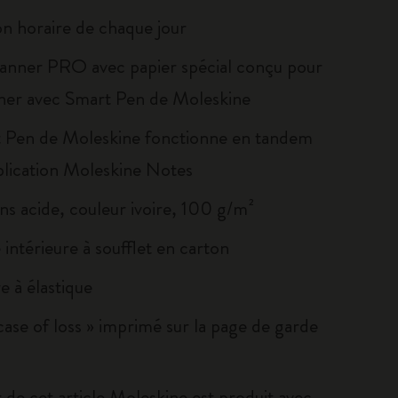
on horaire de chaque jour
anner PRO avec papier spécial conçu pour
ner avec Smart Pen de Moleskine
 Pen de Moleskine fonctionne en tandem
pplication Moleskine Notes
ns acide, couleur ivoire, 100 g/m²
intérieure à soufflet en carton
e à élastique
 case of loss » imprimé sur la page de garde
 de cet article Moleskine est produit avec