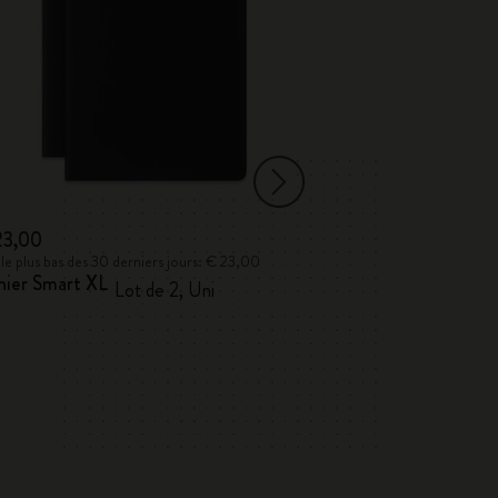
23,00
€ 9,00
 le plus bas des 30 derniers jours: € 23,00
Prix le plus bas des 
hier Smart XL
Recharges pour 
Lot de 2, Uni
Lot de 5, noires