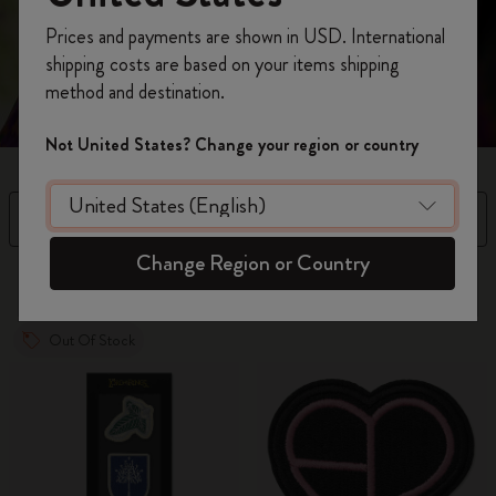
Inscrivez-vous maintenant et bénéficiez de
10 %
Prices and payments are shown in USD. International
de remise ainsi que de frais de port gratuits
shipping costs are based on your items shipping
sur votre première commande
en utilisant le
method and destination.
code
WELCOME10.
Créez un compte Moleskine pour accéder à des
Not United States? Change your region or country
offres exclusives, des avantages réservés aux
membres et davantage d’inspiration.
Filtre
Trier par
Créer un compte!
Change Region or Country
8 Produits
Out Of Stock