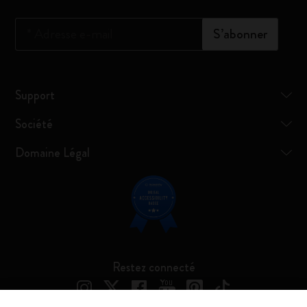
*
Adresse e-mail
S’abonner
Support
Société
Domaine Légal
Restez connecté