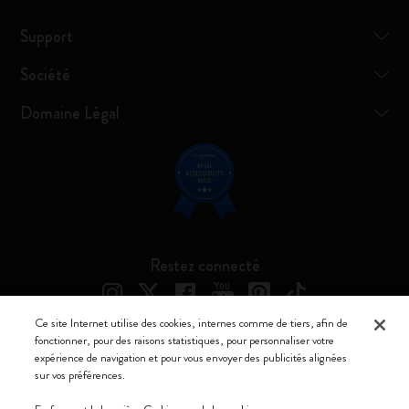
Support
Société
Domaine Légal
Restez connecté
Ce site Internet utilise des cookies, internes comme de tiers, afin de
fonctionner, pour des raisons statistiques, pour personnaliser votre
expérience de navigation et pour vous envoyer des publicités alignées
Moleskine ® est une marque enregistrée de Moleskine Srl a socio unico
sur vos préférences.
Moleskine srl a socio unico - Via Bergognone, 34 – 20144 Milano -