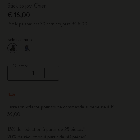
Stick to joy, Chien
€ 16,00
Prix le plus bas des 30 derniers jours: € 16,00
Select a model
sélectionné
*
Couleur sélectionnée
Quantité
Quantité mise à jour à 1
Livraison offerte pour toute commande supérieure à €
59,00
15% de réduction à partir de 25 pièces*
20% de réduction à partir de 50 pièces*