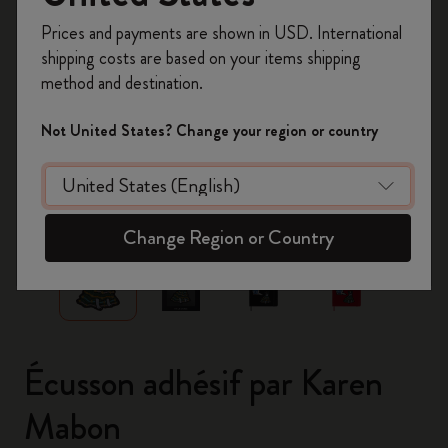
Inscrivez-vous maintenant et bénéficiez de
10 %
Prices and payments are shown in USD. International
de remise ainsi que de frais de port gratuits
shipping costs are based on your items shipping
sur votre première commande
en utilisant le
method and destination.
code
WELCOME10.
Créez un compte Moleskine pour accéder à des
Not United States? Change your region or country
offres exclusives, des avantages réservés aux
membres et davantage d’inspiration.
zoom.cta
Créer un compte!
Change Region or Country
Écusson adhésif par Karen
Mabon