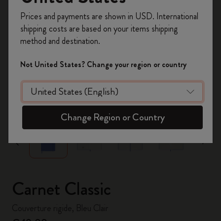
Inscrivez-vous maintenant et bénéficiez de
10 %
Prices and payments are shown in USD. International
de remise ainsi que de frais de port gratuits
shipping costs are based on your items shipping
sur votre première commande
en utilisant le
method and destination.
code
WELCOME10.
Créez un compte Moleskine pour accéder à des
Not United States? Change your region or country
offres exclusives, des avantages réservés aux
membres et davantage d’inspiration.
zoom.cta
Créer un compte!
Change Region or Country
Carnet Classic
Couverture rigide, Bleu Clair