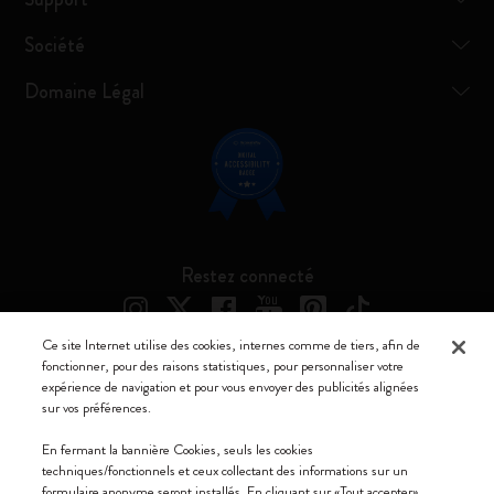
Société
Domaine Légal
Restez connecté
Ce site Internet utilise des cookies, internes comme de tiers, afin de
fonctionner, pour des raisons statistiques, pour personnaliser votre
expérience de navigation et pour vous envoyer des publicités alignées
Moleskine ® est une marque enregistrée de Moleskine Srl a socio unico
sur vos préférences.
Moleskine srl a socio unico - Via Bergognone, 34 – 20144 Milano -
En fermant la bannière Cookies, seuls les cookies
Italia - P. IVA / CCIAA n. 07234480965 - REA MI 1945400 - Cap.
techniques/fonctionnels et ceux collectant des informations sur un
Soc. €2.181.513,42
formulaire anonyme seront installés. En cliquant sur «Tout accepter»,