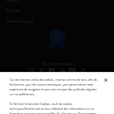
Société
Domaine Légal
Restez connecté
Ce site Internet utilise des cookies, internes comme de tiers, afin de
fonctionner, pour des raisons statistiques, pour personnaliser votre
expérience de navigation et pour vous envoyer des publicités alignées
Moleskine ® est une marque enregistrée de Moleskine Srl a socio unico
sur vos préférences.
Moleskine srl a socio unico - Via Bergognone, 34 – 20144 Milano -
En fermant la bannière Cookies, seuls les cookies
Italia - P. IVA / CCIAA n. 07234480965 - REA MI 1945400 - Cap.
techniques/fonctionnels et ceux collectant des informations sur un
Soc. €2.181.513,42
formulaire anonyme seront installés. En cliquant sur «Tout accepter»,