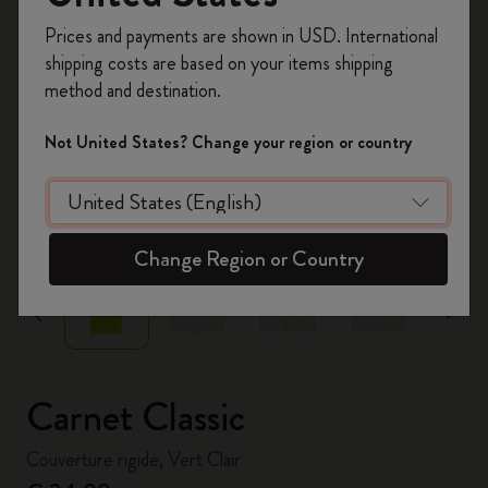
Inscrivez-vous maintenant et bénéficiez de
10 %
Prices and payments are shown in USD. International
de remise ainsi que de frais de port gratuits
shipping costs are based on your items shipping
sur votre première commande
en utilisant le
method and destination.
code
WELCOME10.
Créez un compte Moleskine pour accéder à des
Not United States? Change your region or country
offres exclusives, des avantages réservés aux
membres et davantage d’inspiration.
zoom.cta
Créer un compte!
Change Region or Country
Carnet Classic
Couverture rigide, Vert Clair