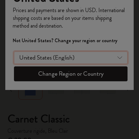
Inscrivez-vous maintenant et bénéficiez de
10 %
Prices and payments are shown in USD. International
de remise ainsi que de frais de port gratuits
shipping costs are based on your items shipping
sur votre première commande
en utilisant le
method and destination.
code
WELCOME10.
Créez un compte Moleskine pour accéder à des
Not United States? Change your region or country
offres exclusives, des avantages réservés aux
membres et davantage d’inspiration.
zoom.cta
Créer un compte!
Change Region or Country
Carnet Classic
Couverture rigide, Bleu Clair