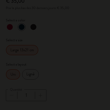
€ 35,00
Prix le plus bas des 30 derniers jours: € 35,00
Select a color
sélectionné
*
Couleur sélectionnée
Select a size
Large 13x21 cm
Select a layout
Ligné
Uni
Quantité
Quantité mise à jour à 1