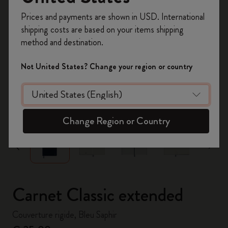
Inscrivez-vous maintenant et bénéficiez de
10 %
Prices and payments are shown in USD. International
de remise ainsi que de frais de port gratuits
shipping costs are based on your items shipping
sur votre première commande
en utilisant le
method and destination.
code
WELCOME10.
Créez un compte Moleskine pour accéder à des
Not United States? Change your region or country
offres exclusives, des avantages réservés aux
membres et davantage d’inspiration.
zoom.cta
Créer un compte!
Change Region or Country
Carnet Classic extended
Couverture rigide, Bleu Saphir