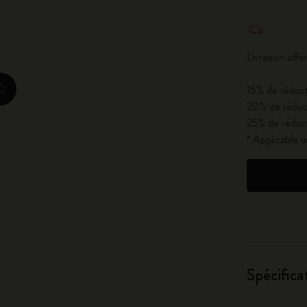
City Guide Notebooks LUXE x Moleskine
Quantité mi
Casa Batlló Éditions personnalisées
Livraison off
I Am The City
15% de réduct
zoom.cta
20% de réduct
IZIPIZI x Moleskine
25% de réduct
* Applicable 
Moleskine Detour
Spécifica