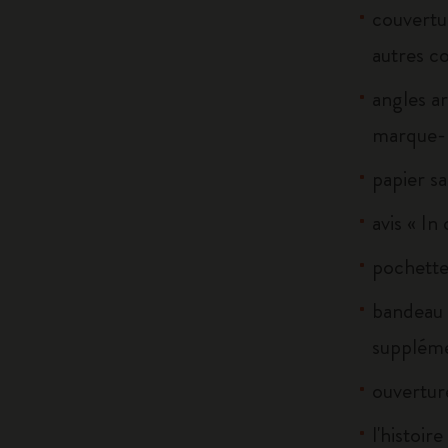
couvertur
autres c
angles ar
marque-p
papier sa
avis « In
pochette 
bandeau 
suppléme
ouverture
l'histoir