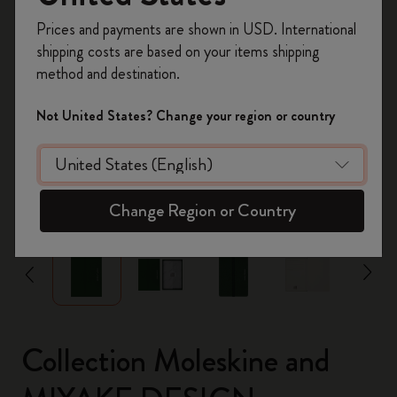
Inscrivez-vous maintenant et bénéficiez de
10 %
Prices and payments are shown in USD. International
de remise ainsi que de frais de port gratuits
shipping costs are based on your items shipping
sur votre première commande
en utilisant le
method and destination.
code
WELCOME10.
Créez un compte Moleskine pour accéder à des
Not United States? Change your region or country
offres exclusives, des avantages réservés aux
membres et davantage d’inspiration.
Créer un compte!
zoom.cta
Change Region or Country
Collection Moleskine and