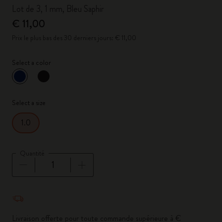
Lot de 3, 1 mm, Bleu Saphir
€ 11,00
Prix le plus bas des 30 derniers jours: € 11,00
Select a color
sélectionné
*
Couleur sélectionnée
Select a size
1.0
Quantité
Quantité mise à jour à 1
Livraison offerte pour toute commande supérieure à €