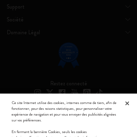
Support
Société
Domaine Légal
Restez connecté
Ce site Internet utilise des cookies, internes comme de tiers, afin de
fonctionner, pour des raisons statistiques, pour personnaliser votre
expérience de navigation et pour vous envoyer des publicités alignées
Moleskine ® est une marque enregistrée de Moleskine Srl a socio unico
sur vos préférences.
Moleskine srl a socio unico - Via Bergognone, 34 – 20144 Milano -
En fermant la bannière Cookies, seuls les cookies
Italia - P. IVA / CCIAA n. 07234480965 - REA MI 1945400 - Cap.