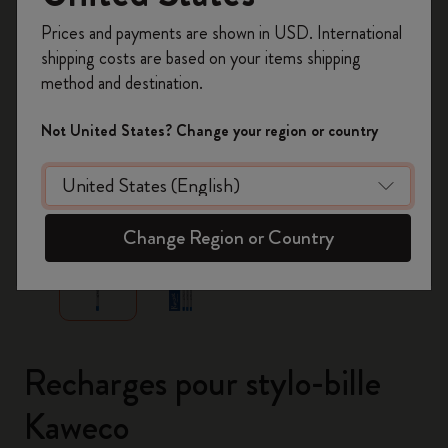
Inscrivez-vous maintenant et bénéficiez de
10 %
Prices and payments are shown in USD. International
de remise ainsi que de frais de port gratuits
shipping costs are based on your items shipping
sur votre première commande
en utilisant le
method and destination.
code
WELCOME10.
Créez un compte Moleskine pour accéder à des
Not United States? Change your region or country
offres exclusives, des avantages réservés aux
membres et davantage d’inspiration.
zoom.cta
Créer un compte!
Change Region or Country
Recharges pour stylo-bille
Kaweco