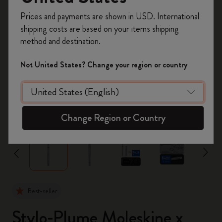
Inscrivez-vous maintenant et bénéficiez de
10 %
Prices and payments are shown in USD. International
de remise ainsi que de frais de port gratuits
shipping costs are based on your items shipping
sur votre première commande
en utilisant le
method and destination.
code
WELCOME10.
Créez un compte Moleskine pour accéder à des
Not United States? Change your region or country
offres exclusives, des avantages réservés aux
membres et davantage d’inspiration.
Créer un compte!
zoom.cta
Change Region or Country
Best-seller
Stylo-Plume Moleskine x