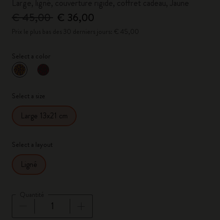
Large, ligné, couverture rigide, coffret cadeau, Jaune
€ 45,00
€ 36,00
Prix le plus bas des 30 derniers jours: € 45,00
Select a color
sélectionné
*
Couleur sélectionnée
Select a size
Large 13x21 cm
Select a layout
Ligné
Quantité