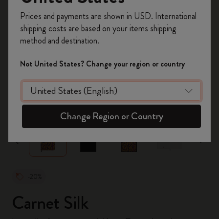
Inscrivez-vous maintenant et bénéficiez de
10 %
Prices and payments are shown in USD. International
de remise ainsi que de frais de port gratuits
shipping costs are based on your items shipping
sur votre première commande
en utilisant le
method and destination.
code
WELCOME10.
Créez un compte Moleskine pour accéder à des
Not United States? Change your region or country
offres exclusives, des avantages réservés aux
membres et davantage d’inspiration.
zoom.cta
Créer un compte!
Change Region or Country
-20%
Carnet Silk