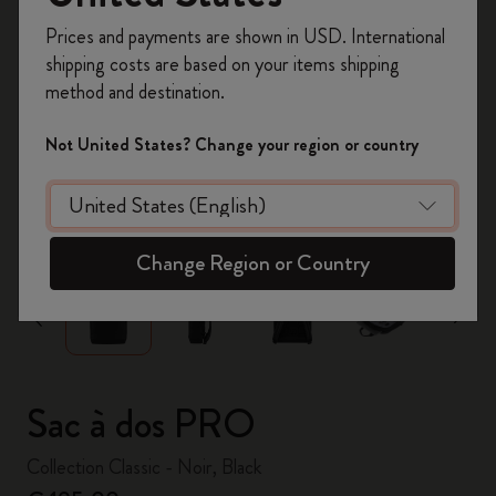
Inscrivez-vous maintenant et bénéficiez de
10 %
Prices and payments are shown in USD. International
de remise ainsi que de frais de port gratuits
shipping costs are based on your items shipping
sur votre première commande
en utilisant le
method and destination.
code
WELCOME10.
Créez un compte Moleskine pour accéder à des
Not United States? Change your region or country
offres exclusives, des avantages réservés aux
membres et davantage d’inspiration.
zoom.cta
Créer un compte!
Change Region or Country
Sac à dos PRO
Collection Classic - Noir, Black