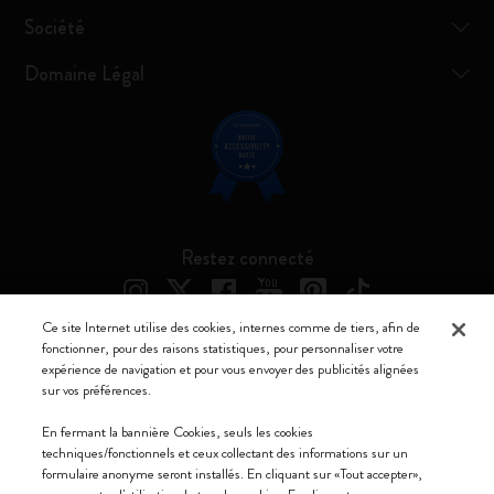
Société
Domaine Légal
Restez connecté
Ce site Internet utilise des cookies, internes comme de tiers, afin de
fonctionner, pour des raisons statistiques, pour personnaliser votre
expérience de navigation et pour vous envoyer des publicités alignées
Moleskine ® est une marque enregistrée de Moleskine Srl a socio unico
sur vos préférences.
Moleskine srl a socio unico - Via Bergognone, 34 – 20144 Milano -
En fermant la bannière Cookies, seuls les cookies
Italia - P. IVA / CCIAA n. 07234480965 - REA MI 1945400 - Cap.
techniques/fonctionnels et ceux collectant des informations sur un
Soc. €2.181.513,42
formulaire anonyme seront installés. En cliquant sur «Tout accepter»,