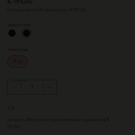
€ 195,00
Prix le plus bas des 30 derniers jours: € 195,00
Select a color
sélectionné
*
Couleur sélectionnée
Select a size
15 Lt
Quantité
Quantité mise à jour à 1
Livraison offerte pour toute commande supérieure à €
59,00