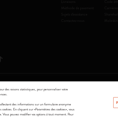
Livraisons
Code éth
Méthode de paiement
Carrière
Sujets d'assistance
Sharehol
Contactez nous
Moleskin
Srl a socio unico
our des raisons statistiques, pour personnaliser votre
ences.
0144 Milano - Italia - P. IVA / CCIAA n. 07234480965 - REA MI 1945400 - Cap
P
 collectant des informations sur un formulaire anonyme
Nous acceptons
 les cookies. En cliquant sur «Paramètres des cookies», vous
ix. Vous pouvez modifier vos options à tout moment. Pour