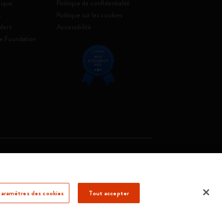
ique
Politique de confidentialité
s
Politique sur les cookies
ders
Accessibilité
e Foundation
. Soc. €2.181.513,42
aramètres des cookies
Tout accepter