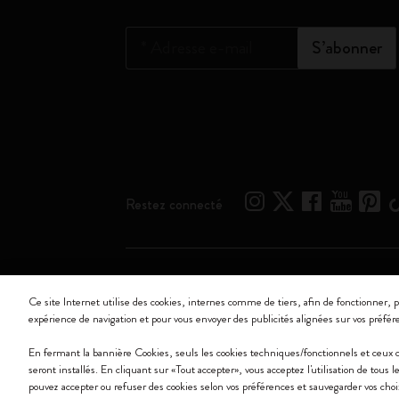
*
Adresse e-mail
S’abonner
Restez connecté
Moleskine ® est une marque enregistrée de Moleskine 
Ce site Internet utilise des cookies, internes comme de tiers, afin de fonctionner, p
expérience de navigation et pour vous envoyer des publicités alignées sur vos préfér
Moleskine srl a socio unico - Via Bergognone, 34 – 2
En fermant la bannière Cookies, seuls les cookies techniques/fonctionnels et ceux
seront installés. En cliquant sur «Tout accepter», vous acceptez l'utilisation de tous
pouvez accepter ou refuser des cookies selon vos préférences et sauvegarder vos cho