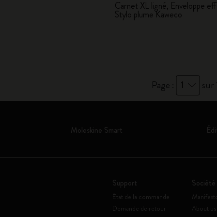
Carnet XL ligné, Enveloppe eff
City Guide Notebooks LUXE x Moleskine
Stylo plume Kaweco
Casa Batlló Éditions personnalisées
I Am The City
IZIPIZI x Moleskine
Page :
1
sur 
Moleskine Detour
Moleskine Smart
Édi
Support
Société
État de la commande
Manifest
Demande de retour
About us