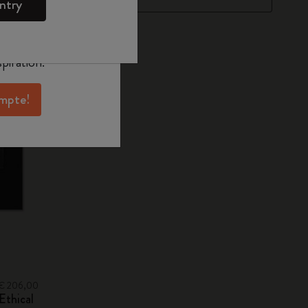
ntry
oleskine pour
exclusives, des
aux membres et
piration.
ompte!
s: € 206,00
Ethical