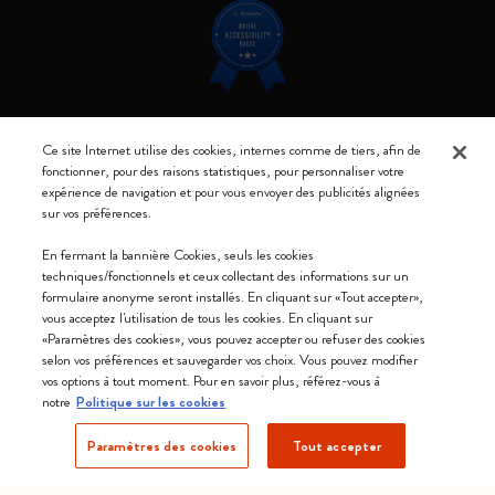
Restez connecté
Ce site Internet utilise des cookies, internes comme de tiers, afin de
fonctionner, pour des raisons statistiques, pour personnaliser votre
expérience de navigation et pour vous envoyer des publicités alignées
sur vos préférences.
En fermant la bannière Cookies, seuls les cookies
Moleskine ® est une marque enregistrée de Moleskine Srl a socio unico
techniques/fonctionnels et ceux collectant des informations sur un
formulaire anonyme seront installés. En cliquant sur «Tout accepter»,
Moleskine srl a socio unico - Via Bergognone, 34 – 20144 Milano -
vous acceptez l'utilisation de tous les cookies. En cliquant sur
Italia - P. IVA / CCIAA n. 07234480965 - REA MI 1945400 - Cap.
«Paramètres des cookies», vous pouvez accepter ou refuser des cookies
Soc. €2.181.513,42
selon vos préférences et sauvegarder vos choix. Vous pouvez modifier
vos options à tout moment. Pour en savoir plus, référez-vous à
Nous acceptons
notre
Politique sur les cookies
Paramètres des cookies
Tout accepter