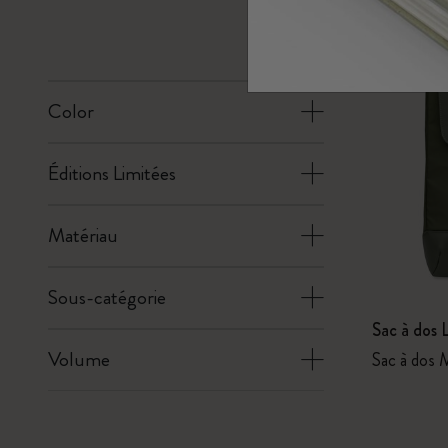
Sous-catégories
Sacs
Sous-catégories
Cadeaux
Sous-catégories
Color
Lettres et symboles
Sous-catégories
Éditions Limitées
Patch
Sous-catégories
Matériau
Sous-catégorie
Sac à dos
Volume
Sac à dos M