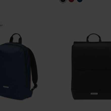
I Am The City
IZIPIZI x Moleskine
ler
Moleskine Detour