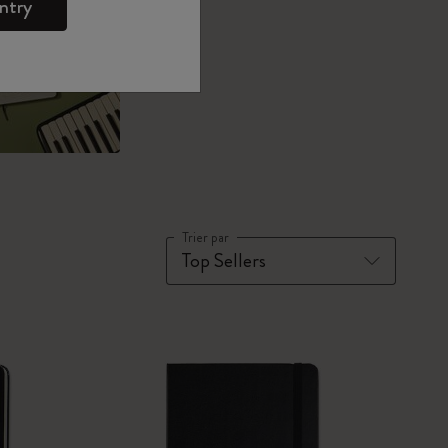
ntry
Trier par