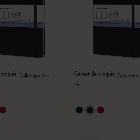
I Am The City
IZIPIZI x Moleskine
Moleskine Detour
croquis
Carnet de croquis
Collection Art
Collection
Noir