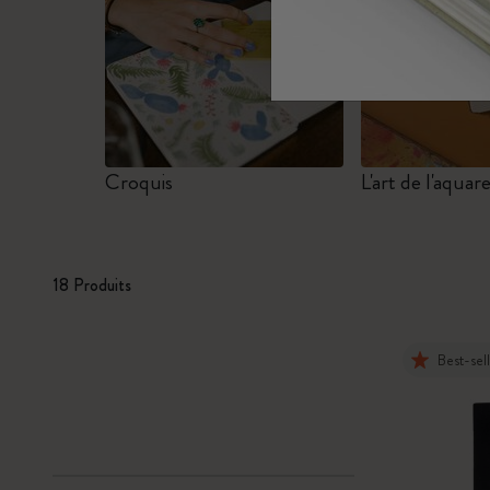
Sous-catégories
Sacs
Sous-catégories
Cadeaux
Sous-catégories
Lettres et symboles
Sous-catégories
Croquis
L'art de l'aquare
Patch
Sous-catégories
18 Produits
Best-sel