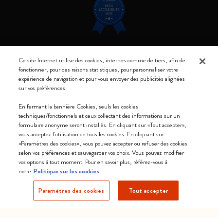
Restez connecté
Ce site Internet utilise des cookies, internes comme de tiers, afin de
fonctionner, pour des raisons statistiques, pour personnaliser votre
expérience de navigation et pour vous envoyer des publicités alignées
sur vos préférences.
En fermant la bannière Cookies, seuls les cookies
Moleskine ® est une marque enregistrée de Moleskine Srl a socio unico
techniques/fonctionnels et ceux collectant des informations sur un
formulaire anonyme seront installés. En cliquant sur «Tout accepter»,
Moleskine srl a socio unico - Via Bergognone, 34 – 20144 Milano -
vous acceptez l'utilisation de tous les cookies. En cliquant sur
Italia - P. IVA / CCIAA n. 07234480965 - REA MI 1945400 - Cap.
«Paramètres des cookies», vous pouvez accepter ou refuser des cookies
Soc. €2.181.513,42
selon vos préférences et sauvegarder vos choix. Vous pouvez modifier
vos options à tout moment. Pour en savoir plus, référez-vous à
Nous acceptons
notre
Politique sur les cookies
Paramètres des cookies
Tout accepter