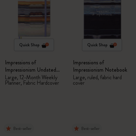
Quick Shop
Quick Shop
Impressions of
Impressions of
Impressionism Undated
Impressionism Notebook
Planner
Large, 12-Month Weekly
Large, ruled, fabric hard
Planner, Fabric Hardcover
cover
Best-seller
Best-seller