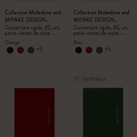
Collection Moleskine and
Collection Moleskine and
MIYAKE DESIGN
MIYAKE DESIGN
STUDIO en Édition
STUDIO en Édition
Couverture rigide, XS, uni,
Couverture rigide, XS, uni,
porte-cartes de visite -
porte-cartes de visite -
Limitée
Limitée
avec boîte
avec boîte
Orange
Bleu
+5
+5
Out Of Stock