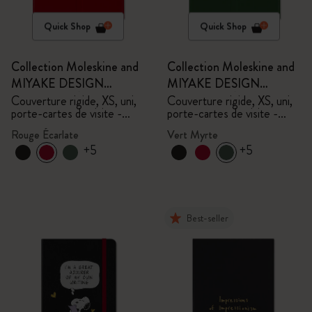
Quick Shop
Quick Shop
Collection Moleskine and
Collection Moleskine and
MIYAKE DESIGN
MIYAKE DESIGN
STUDIO en Édition
STUDIO en Édition
Couverture rigide, XS, uni,
Couverture rigide, XS, uni,
porte-cartes de visite -
porte-cartes de visite -
Limitée
Limitée
avec boîte
avec boîte
Rouge Écarlate
Vert Myrte
+5
+5
Best-seller