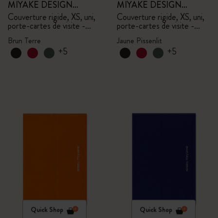
MIYAKE DESIGN
MIYAKE DESIGN
STUDIO en Édition
STUDIO en Édition
Couverture rigide, XS, uni,
Couverture rigide, XS, uni,
porte-cartes de visite -
porte-cartes de visite -
Limitée
Limitée
avec boîte
avec boîte
Brun Terre
Jaune Pissenlit
+5
+5
Quick Shop
Quick Shop