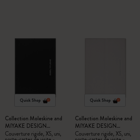
Quick Shop
Quick Shop
Collection Moleskine and
Collection Moleskine and
MIYAKE DESIGN
MIYAKE DESIGN
STUDIO en Édition
STUDIO en Édition
Couverture rigide, XS, uni,
Couverture rigide, XS, uni,
porte-cartes de visite -
porte-cartes de visite -