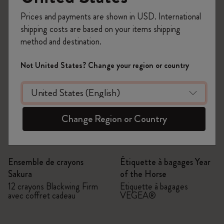
Prices and payments are shown in USD. International
shipping costs are based on your items shipping
method and destination.
Not United States? Change your region or country
Change Region or Country
Quick Shop
Quick Shop
Ensemble de crayons
Étiquette à bagages Year
Sakura
of the Horse
12 crayons Blackwing Firm
Étiquette à bagages
avec coffret cadeau
VEGEA®