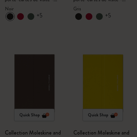
Limitée
Limitée
avec boîte
avec boîte
Noir
Gris
+5
+5
Quick Shop
Quick Shop
Collection Moleskine and
Collection Moleskine and