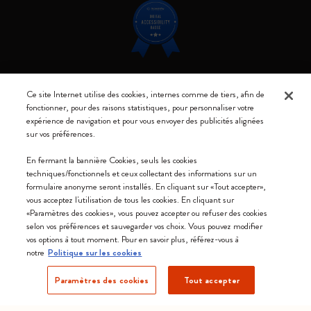
Restez connecté
Ce site Internet utilise des cookies, internes comme de tiers, afin de
fonctionner, pour des raisons statistiques, pour personnaliser votre
expérience de navigation et pour vous envoyer des publicités alignées
sur vos préférences.
En fermant la bannière Cookies, seuls les cookies
Moleskine ® est une marque enregistrée de Moleskine Srl a socio unico
techniques/fonctionnels et ceux collectant des informations sur un
formulaire anonyme seront installés. En cliquant sur «Tout accepter»,
Moleskine srl a socio unico - Via Bergognone, 34 – 20144 Milano -
vous acceptez l'utilisation de tous les cookies. En cliquant sur
Italia - P. IVA / CCIAA n. 07234480965 - REA MI 1945400 - Cap.
«Paramètres des cookies», vous pouvez accepter ou refuser des cookies
Soc. €2.181.513,42
selon vos préférences et sauvegarder vos choix. Vous pouvez modifier
vos options à tout moment. Pour en savoir plus, référez-vous à
Nous acceptons
notre
Politique sur les cookies
Paramètres des cookies
Tout accepter