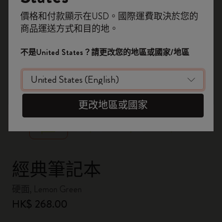
即刻登記，首次落單用優惠碼
價格和付款顯示在USD。國際運費取決於您的
WELCOME10
，即享 9折 兼 免運費。
商品運送方式和目的地。
開番個 Moleskine 帳戶，拎盡獨家優惠、會
員福利，同埋更多靈感啟發。
不是United States？請更改您的地區或國家/地區
加入成為會員！
zoom.cta
更改地區或國家
經典筆記本
硬面, Lemon Green
HK$ 268.00