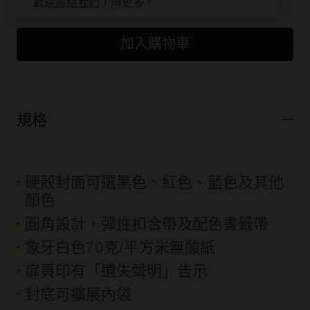
歡迎
聯絡我們
了解更多。
加入購物車
規格
硬殼封面可選黑色、紅色、藍色及其他
顏色
圓角設計，彈性扣合帶及配色書籤帶
象牙白色70克/平方米無酸紙
扉頁印有「遺失聲明」告示
封底可擴展內袋