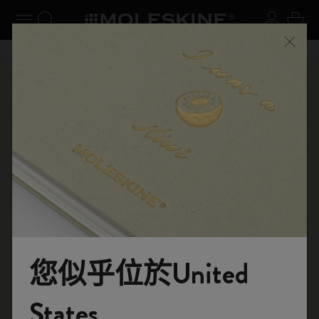
閉選單
切換導航
搜尋網站
登入
購物
關閉
購物滿 港幣 399元 即享免費送貨服務
選購
筆記本
原創筆記本
您似乎位於United
歡迎來到 Moleskine 的世界
States