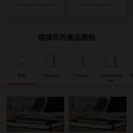
View return & refund policy
View our warranty policy
選擇您的產品開始
首頁
Notebooks
Planners
Smart Writing
W
Set
Notebooks
Planners