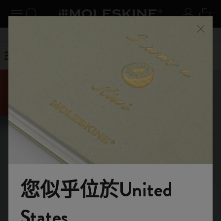
閉選單
切換導航
搜尋網站
登入
購物
關閉
購物滿 港幣 399元 即享免費送貨服務
首頁
Help Center
您好，我們可以為
您提供什麼協助？
您似乎位於United
尋找您的答案
搜尋
歡迎來到 Moleskine 的世界
States