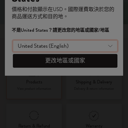
即刻登記，首次落單用優惠碼
價格和付款顯示在USD。國際運費取決於您的
WELCOME10
，即享 9折 兼 免運費。
商品運送方式和目的地。
開番個 Moleskine 帳戶，拎盡獨家優惠、會
員福利，同埋更多靈感啟發。
不是United States？請更改您的地區或國家/地區
熱門話題
加入成為會員！
您想了解哪些資訊？
更改地區或國家
Products
Shipping & Delivery
View product information
Delivery & return information
Return & Refund
Warranty