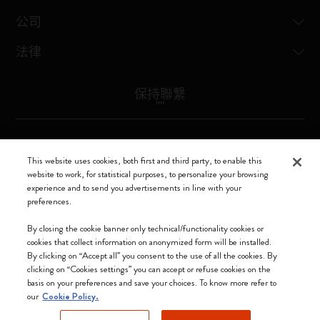
公司
法律
保持聯繫
"
"
Moleskine ® is a registered trademark of Moleskine Srl a socio unico
This website uses cookies, both first and third party, to enable this
website to work, for statistical purposes, to personalize your browsing
Moleskine srl a socio unico - Via Bergognone, 34 – 20144 Milano -
experience and to send you advertisements in line with your
Italia - P. IVA / CCIAA n. 07234480965 - REA MI 1945400 - Cap.
preferences.
Soc. €2.181.513,42
我們接受
By closing the cookie banner only technical/functionality cookies or
cookies that collect information on anonymized form will be installed.
By clicking on “Accept all” you consent to the use of all the cookies. By
clicking on “Cookies settings” you can accept or refuse cookies on the
basis on your preferences and save your choices. To know more refer to
our
Cookie Policy.
中國香港特別行政區