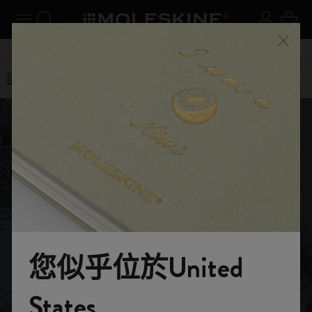
閉選單
切換導航
搜尋網站
登入
購物
關閉
購物滿 港幣 399元 即享免費送貨服務
首頁
選購
Arts and Culture
金政基收藏系列
金政基收藏系列
細讀頁面：研習、觀察，然後將生活裏錯綜複雜
您似乎位於United
的細節一一重現。
歡迎來到 Moleskine 的世界
States