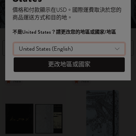
即刻登記，首次落單用優惠碼
價格和付款顯示在USD。國際運費取決於您的
WELCOME10
，即享 9折 兼 免運費。
商品運送方式和目的地。
開番個 Moleskine 帳戶，拎盡獨家優惠、會
員福利，同埋更多靈感啟發。
不是United States？請更改您的地區或國家/地區
加入成為會員！
篩選條件
排序依據
更改地區或國家
3 個產品
New
New