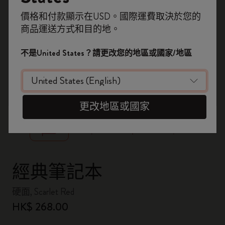
即刻登記，首次落單用優惠碼
價格和付款顯示在USD。國際運費取決於您的
WELCOME10
，即享 9折 兼 免運費。
商品運送方式和目的地。
開番個 Moleskine 帳戶，拎盡獨家優惠、會
員福利，同埋更多靈感啟發。
不是United States？請更改您的地區或國家/地區
加入成為會員！
zoom.cta
更改地區或國家
經典筆記本
硬面, Scarlet Red
HK$ 268.00