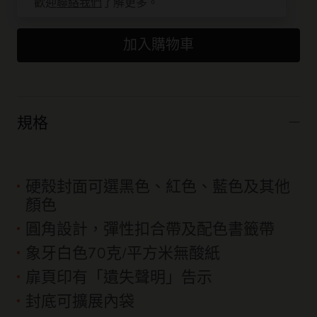
歡迎
聯絡我們
了解更多。
加入購物車
規格
硬殼封面可選黑色、紅色、藍色及其他
顏色
圓角設計，彈性扣合帶及配色書籤帶
象牙白色70克/平方米無酸紙
扉頁印有「遺失聲明」告示
封底可擴展內袋