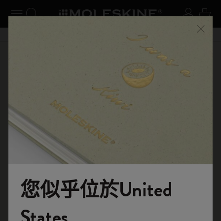
閉選單
切換導航
搜尋網站
登入
購物
關閉
購物滿 港幣 399元 即享免費送貨服務
選購
筆記本
原創筆記本
您似乎位於United
歡迎來到 Moleskine 的世界
States