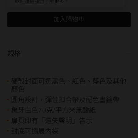
歡迎
聯絡我們
了解更多。
加入購物車
規格
硬殼封面可選黑色、紅色、藍色及其他
顏色
圓角設計，彈性扣合帶及配色書籤帶
象牙白色70克/平方米無酸紙
扉頁印有「遺失聲明」告示
封底可擴展內袋