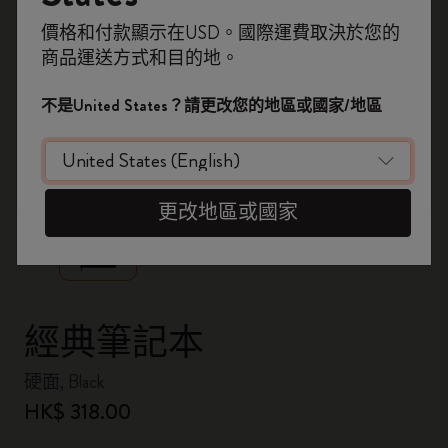
即刻登記，首次落單用優惠碼
價格和付款顯示在USD。國際運費取決於您的
WELCOME10
，即享 9折 兼 免運費。
商品運送方式和目的地。
開番個 Moleskine 帳戶，拎盡獨家優惠、會
員福利，同埋更多靈感啟發。
不是United States？請更改您的地區或國家/地區
加入成為會員！
zoom.cta
更改地區或國家
經典筆記本
硬面, Black
HK$ 318.00