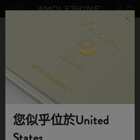
閉選單
切換導航
搜尋網站
登入
購物
關閉
購物滿 港幣 399元 即享免費送貨服務
選購
筆記本
原創筆記本
您似乎位於United
歡迎來到 Moleskine 的世界
States