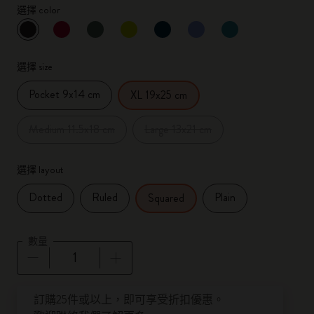
選擇 color
已選擇
*
所選樣品
選擇 size
Pocket 9x14 cm
XL 19x25 cm
Medium 11.5x18 cm
Large 13x21 cm
選擇 layout
Dotted
Ruled
Plain
Squared
數量
數量已更新為 1
訂購25件或以上，即可享受折扣優惠。