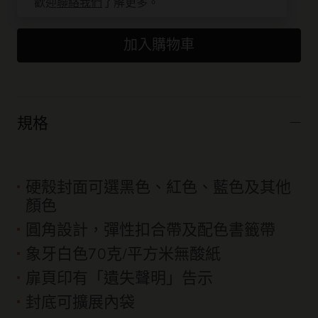
歡迎
聯絡我們
了解更多。
加入購物車
規格
硬殼封面可選黑色、紅色、藍色及其他
顏色
圓角設計，彈性扣合帶及配色書籤帶
象牙白色70克/平方米無酸紙
扉頁印有「遺失聲明」告示
封底可擴展內袋