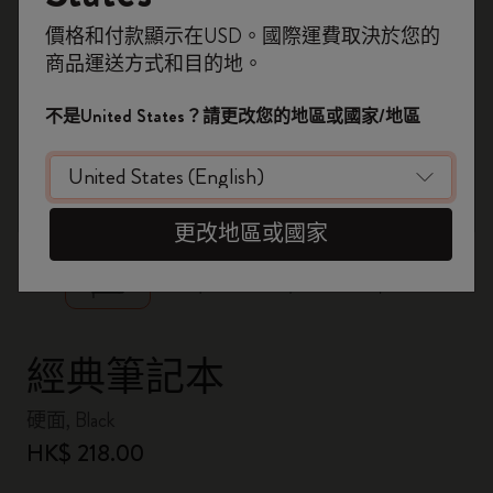
即刻登記，首次落單用優惠碼
價格和付款顯示在USD。國際運費取決於您的
WELCOME10
，即享 9折 兼 免運費。
商品運送方式和目的地。
開番個 Moleskine 帳戶，拎盡獨家優惠、會
員福利，同埋更多靈感啟發。
不是United States？請更改您的地區或國家/地區
加入成為會員！
zoom.cta
更改地區或國家
經典筆記本
硬面, Black
HK$ 218.00