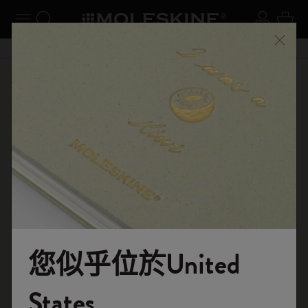
閉選單
切換導航
搜尋網站
登入
購物
關閉
購物滿 港幣 399元 即享免費送貨服務
選購
筆記本
原創筆記本
您似乎位於United
歡迎來到 Moleskine 的世界
States