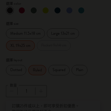
選擇 color
已選擇
*
所選樣品
選擇 size
Medium 11.5x18 cm
Large 13x21 cm
Pocket 9x14 cm
XL 19x25 cm
選擇 layout
Dotted
Squared
Plain
Ruled
數量
數量已更新為 1
訂購25件或以上，即可享受折扣優惠。