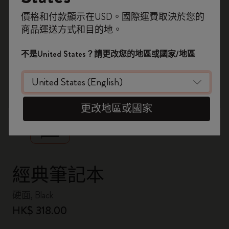
即刻登記，首次落單用優惠碼
價格和付款顯示在USD。國際運費取決於您的
WELCOME10
，即享 9折 兼 免運費。
商品運送方式和目的地。
開番個 Moleskine 帳戶，拎盡獨家優惠、會
員福利，同埋更多靈感啟發。
不是United States？請更改您的地區或國家/地區
加入成為會員！
zoom.cta
更改地區或國家
經典筆記本
硬面, Black
HK$ 318.00