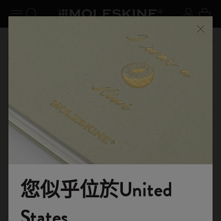
閉選單
切換導航
搜尋網站
登入
購物
關閉
購物滿 港幣 399元 即享免費送貨服務
選購
筆記本
原創筆記本
您似乎位於United
歡迎來到 Moleskine 的世界
States