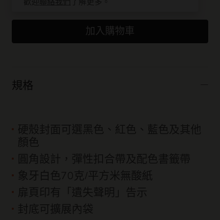
歡迎
聯絡我們
了解更多。
加入購物車
規格
硬殼封面可選黑色、紅色、藍色及其他
顏色
圓角設計，彈性扣合帶及配色書籤帶
象牙白色70克/平方米無酸紙
扉頁印有「遺失聲明」告示
封底可擴展內袋