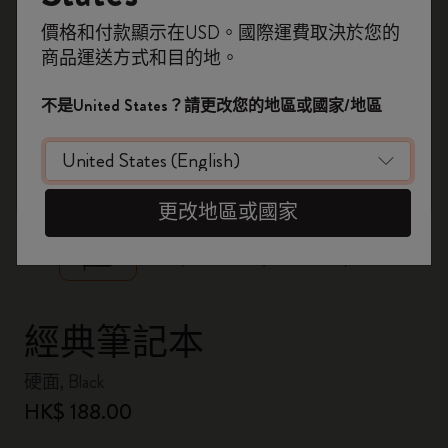
即刻登記，首次落單用優惠碼
價格和付款顯示在USD。國際運費取決於您的
WELCOME10
，即享 9折 兼 免運費。
商品運送方式和目的地。
開番個 Moleskine 帳戶，拎盡獨家優惠、會
員福利，同埋更多靈感啟發。
不是United States？請更改您的地區或國家/地區
加入成為會員！
zoom.cta
更改地區或國家
經典筆記本
硬面, Black
HK$ 188.00