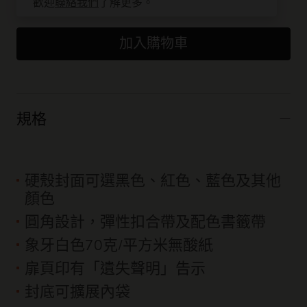
歡迎
聯絡我們
了解更多。
加入購物車
規格
硬殼封面可選黑色、紅色、藍色及其他
顏色
圓角設計，彈性扣合帶及配色書籤帶
象牙白色70克/平方米無酸紙
扉頁印有「遺失聲明」告示
封底可擴展內袋