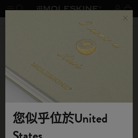
閉選單
切換導航
搜尋網站
登入
購物
關閉
購物滿 港幣 399元 即享免費送貨服務
選購
筆記本
原創筆記本
您似乎位於United
歡迎來到 Moleskine 的世界
States