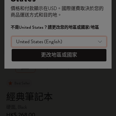
即刻登記，首次落單用優惠碼
價格和付款顯示在USD。國際運費取決於您的
WELCOME10
，即享 9折 兼 免運費。
商品運送方式和目的地。
開番個 Moleskine 帳戶，拎盡獨家優惠、會
員福利，同埋更多靈感啟發。
不是United States？請更改您的地區或國家/地區
加入成為會員！
zoom.cta
更改地區或國家
Best Seller
經典筆記本
硬面, Black
HK$ 268.00