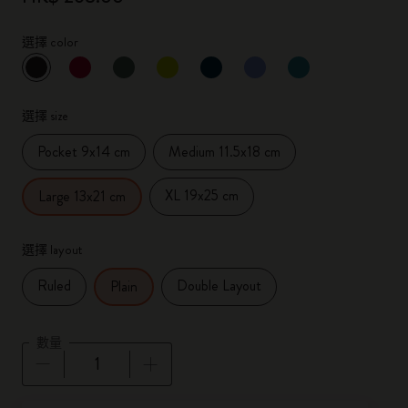
選擇 color
已選擇
*
所選樣品
選擇 size
Pocket 9x14 cm
Medium 11.5x18 cm
XL 19x25 cm
Large 13x21 cm
選擇 layout
Ruled
Double Layout
Plain
數量