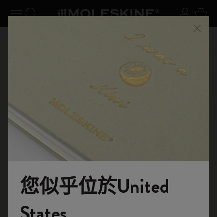
閉選單
切換導航
搜尋網站
登入
購物
關閉
購物滿 港幣 399元 即享免費送貨服務
選購
筆記本
原創筆記本
您似乎位於United
歡迎來到 Moleskine 的世界
States