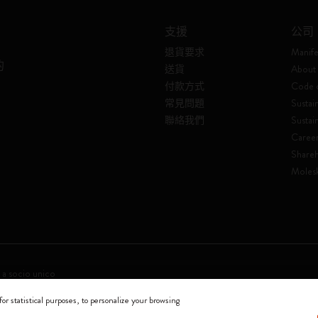
支援
公司
退貨要求
Manife
的
送貨
About 
付款方式
Code o
常見問題
Sustain
聯絡我們
Sustai
Caree
Shareh
Molesk
 a socio unico
for statistical purposes, to personalize your browsing
0144 Milano - Italia - P. IVA / CCIAA n. 07234480965 - REA MI 1945400 - Cap