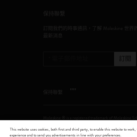
保持聯繫
訂閱我們的時事通訊，了解 Moleskine 世界
最新消息
*
電子郵件地址
訂閱
"
"
保持聯繫
Moleskine ® is a registered trademark of Moleskine Srl
This website uses cookies, both first and third party, to enable this website to work, 
Moleskine srl a socio unico - Via Bergognone, 34 – 2
experience and to send you advertisements in line with your preferences.