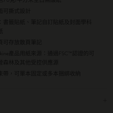
面可撕式設計
：書籤貼紙、筆記自訂貼紙及封面學科
紙
頁可存放散頁筆記
eskine產品用紙來源：通過FSC™認證的可
營森林及其他受控供應源
束帶，可單本固定或多本捆綁收納