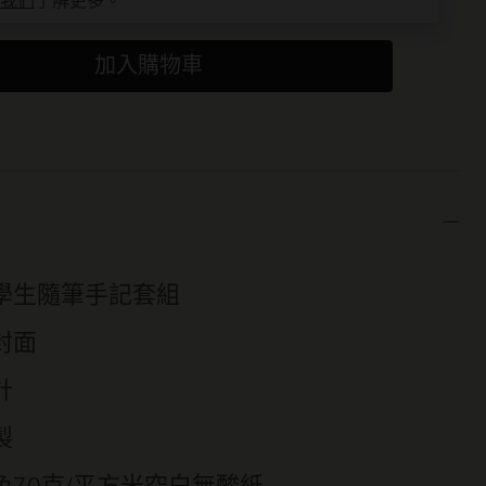
我們
了解更多。
加入購物車
學生隨筆手記套組
封面
計
製
色70克/平方米空白無酸紙