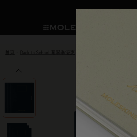
選購
Mo
子類別
子
成為會員
新品推薦
選購所有
貼片
Moleskine 會員
首頁
Back to School 開學季優惠
學生Cahier記事本
筆記本
智能書寫系統
Washi Tape
我們的傳承
歡迎優惠：下次購買可享 10% 折扣和
子類別
子類別
永久優惠：個人化客製化 買一送一
規劃本
探索 Moleskine 智能
迷你筆記本吊飾
我們的宣言
生日禮遇：一次性折扣有效期為一個
子類別
提前預覽：預發布訪問權
Moleskine Smart智能
應用和服務
企業合作夥伴
紙筆的力量
獨家傳奇優惠：僅限會員的特別驚喜
子類別
子類別
提前訪問銷售：率先探索優惠
書寫工具
永續創造力
Moleskine 獨家活動：專為您提供的僅
子類別
會員的優先訪問權：1 個月。
限定版
Detour
子類別
Arts and Culture
Moleskine 基金會
建立帳戶