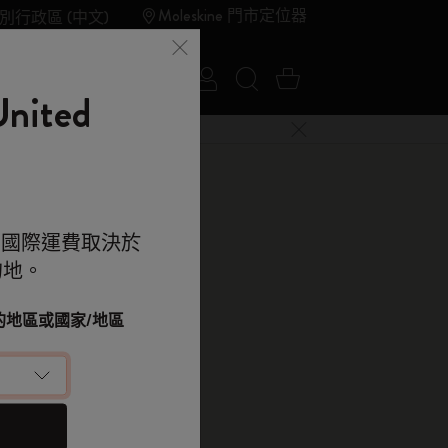
Moleskine 門市定位器
別行政區 (中文)
登入
搜尋網站
購物車 0 件商品
夏季特賣
Outlet
ited
關閉選單
e 的世界
。國際運費取決於
ahier記事本
的地。
kine 的世界
顯示密碼
L，空白，藍色, Blue
改您的地區或國家/地區
0.00
落單用優惠碼
（可選）
 9折 兼 免運
已選擇
品
e 帳戶，拎盡獨家優