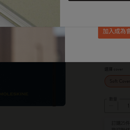
惠、會員福利，同
選擇 size
Passion筆記本
每月規劃本
迷你筆記本吊飾
興趣愛好者禮品
發。
XXL 21.6X
學生日記本
無日期規劃本
BLACKPINK x Moleskine 聯名系列
畢業禮品
加入成為
藝術系列
限定版規劃本
ISSEY MIYAKE | MOLESKINE 聯名系列
選購所有
選擇 layout
Ruled
Pro系列
Pro 規劃本系列
NASA 靈感系列
人生記事本系列
Impressions of Impressionism Collection
選擇 cover
學術記事本
花生漫畫系列
Soft Cove
珍貴道德系列
數量
城市指南筆記本 LUXE x Moleskine
數量已更新
巴特羅之家訂製版
訂購25