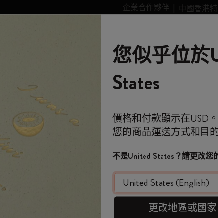
企業合作夥伴
中國香港特
leskine Smart智能
個性化
故事
Moleskine 的世界
您似乎位於Un
類別
子類別
子類別
購物滿 港幣 399元 即享免費送貨服務
歡迎來到 Moleskin
全部選購
選購所有
選購所有
選購所有
姆明Moomin系列
金政基收藏系列
選購所有
藝術愛好者禮品
全球主題徽章系列
Stick to Pride
智能書寫系統
筆記
States
原創筆記本
客製化規劃本
智能書寫系統
Blackwing x Moleskine
金政基收藏系列
Impressions of Impressionism Collection
背包
專業人士禮品
Stick to Joy
智能型筆記本
旅程
免費送貨
*
電子郵件地址
價格和付款顯示在USD
迷你筆記本吊飾
12 個月規劃本
探索 Moleskine 智能
Kaweco x Moleskine
Alice's Adventures in Wonderland 系列
Casa Batlló Custom Editions
Limited Edition Backpacks
極簡主義者禮品
智能規劃本
Moleskine 規劃本
月
學生C
您的商品運送方式和目
*
密碼
歡迎來到 Moles
日記本
15個月計劃本
應用和服務
鋼筆和鉛筆
《魔戒》系列收藏
Van Gogh Museum
購物紙質系列
極繁主義者禮品
3件套，XX
不是United States？請更
HK$ 33
客製化個人化規劃本
18個月規劃本
配件和替換芯
彩色圖案筆記本
設備包
時尚愛好者禮品
限
忘記密碼？
即刻登記，首次
在此設備上記住我
WELCOME10
，即享
限定版
每週規劃本
櫻花系列
傳奇系列
旅行者禮品
選擇 color
費。
更改地區或國家
套裝
每日規劃本
馬年系列
健康愛好者禮品
登入
*
所選樣
開番個 Moleskin