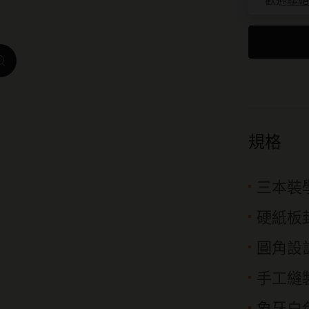
歡迎
聯絡
我是城市系列
IZIPIZI x Moleskine系列
zoom.cta
Moleskine Detour系列
規格
三本裝
硬紙板
圓角設
手工縫
象牙白