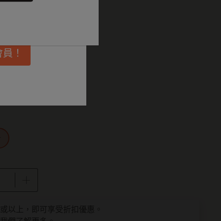
埋更多靈感啟
27.9
會員！
Plain
r
為 1
件或以上，即可享受折扣優惠。