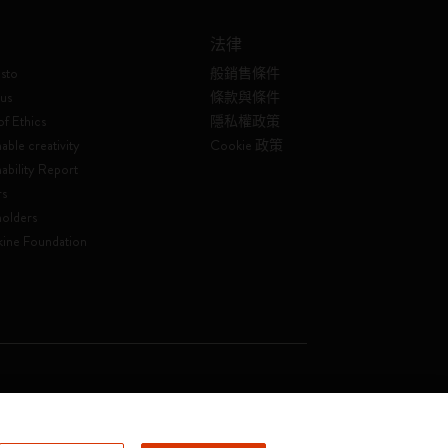
法律
sto
般銷售條件
us
條款與條件
f Ethics
隱私權政策
able creativity
Cookie 政策
nability Report
rs
olders
ine Foundation
. Soc. €2.181.513,42