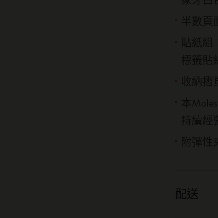
半數頁
貼紙組
標籤貼
收納摺
本Mol
持續經
附彈性
配送