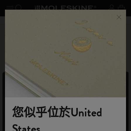
閉選單
切換導航
搜尋網站
登入
購物
關閉
購物滿 港幣 399元 即享免費送貨服務
選購
限定版
馬年系列
您似乎位於United
歡迎來到 Moleskine 的世界
States