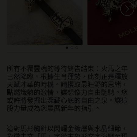
所有不羈靈魂的等待終告結束：火馬之年
已然降臨。根據生肖運勢，此刻正是釋放
天賦才華的時機。請攫取最狂野的思緒，
點燃熾熱的激情，讓想像力自由馳騁。您
或許將發掘出深藏心底的自由之泉。讓這
股力量成為您農曆新年的指引。
這對馬形胸針以閃耀金鍍層與水晶細節，
象徵中文「馬」字從古象形文字演變至現