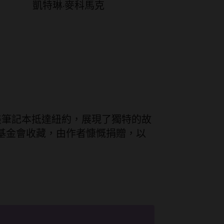
凱特琳·麥科馬克
創意思想家創作的精美筆記本抵達紐約，展現了獨特的故
e 基金會收藏，由作者慷慨捐贈，以