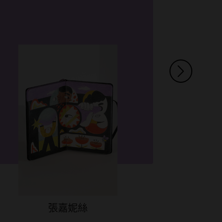
向
張嘉妮絲