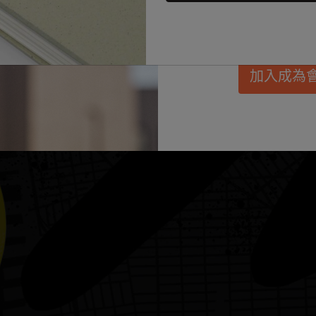
惠、會員福利，同
Passion筆記本
每月規劃本
迷你筆記本吊飾
興趣愛好者禮品
發。
學生日記本
無日期規劃本
BLACKPINK x Moleskine 聯名系列
畢業禮品
加入成為
藝術系列
限定版規劃本
ISSEY MIYAKE | MOLESKINE 聯名系列
選購所有
Pro系列
Pro 規劃本系列
NASA 靈感系列
人生記事本系列
Impressions of Impressionism Collection
學術記事本
花生漫畫系列
珍貴道德系列
城市指南筆記本 LUXE x Moleskine
巴特羅之家訂製版