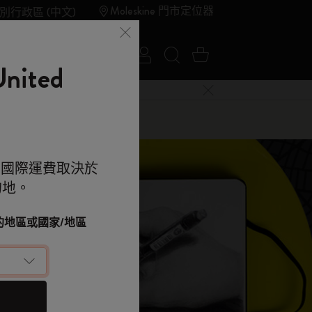
Moleskine 門市定位器
別行政區 (中文)
登入
搜尋網站
購物車 0 件商品
夏季特賣
Outlet
ited
關閉選單
e 的世界
。國際運費取決於
的地。
kine 的世界
顯示密碼
改您的地區或國家/地區
落單用優惠碼
（可選）
 9折 兼 免運
e 帳戶，拎盡獨家優