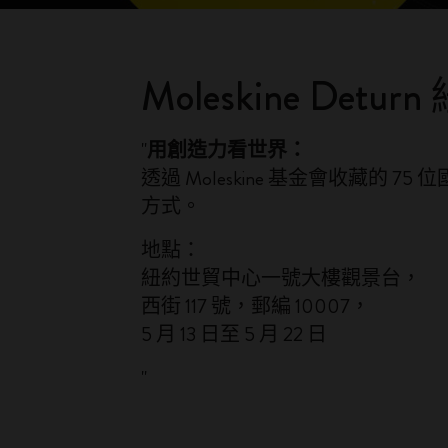
Moleskine Detur
"
用創造力看世界：
透過 Moleskine 基金會收藏
方式。
地點：
紐約世貿中心一號大樓觀景台，
西街 117 號，郵編 10007，
5 月 13 日至 5 月 22 日
"