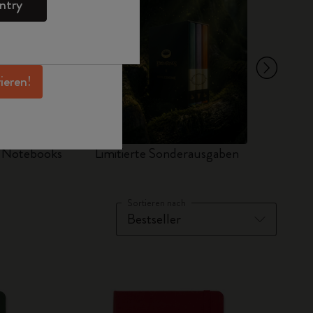
ntry
en Angeboten,
 und noch mehr
erhalten.
rieren!
d Notebooks
Limitierte Sonderausgaben
Sets
Sortieren nach