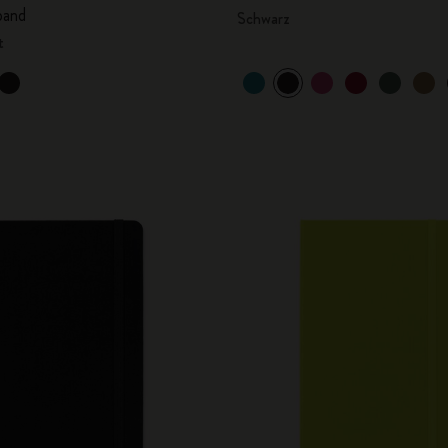
band
Schwarz
t