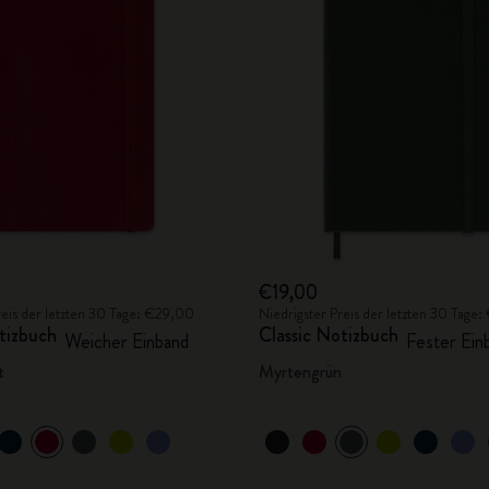
City Guide Notebooks LUXE x Moleskine
Casa Batlló Custom Editions
I Am The City
IZIPIZI x Moleskine
Moleskine Detour
€19,00
reis der letzten 30 Tage: €29,00
Niedrigster Preis der letzten 30 Tage
tizbuch
Classic Notizbuch
Weicher Einband
Fester Ein
t
Myrtengrün