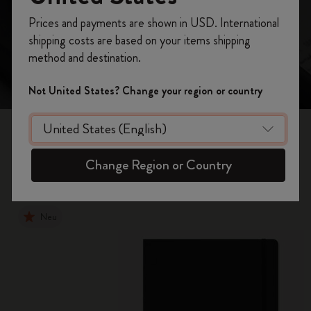
Registrieren Sie sich jetzt und sichern Sie sich
zusammenbringt
Prices and payments are shown in USD. International
10% Rabatt sowie kostenlosen Versand auf
shipping costs are based on your items shipping
Ihre erste Bestellung
mit dem Code
method and destination.
WELCOME10.
Erstellen Sie ein Moleskine Konto, um Zugang zu
Not United States? Change your region or country
exklusiven Angeboten, Mitgliedervorteilen und
noch mehr Inspiration zu erhalten.
Smart Notebooks
Jetzt registrieren!
Change Region or Country
Handschriftliche Notizen direkt auf den Bildschirm
Neu