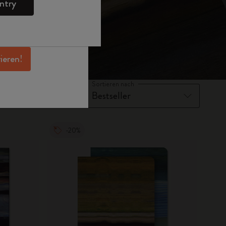
ntry
en Angeboten,
 und noch mehr
erhalten.
rieren!
Sortieren nach
-20%