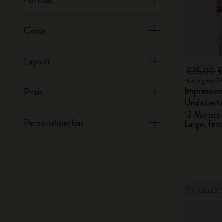
Color
Layout
€35,00
Niedrigster P
Impression
Preis
Undatiert
12 Monats
Personalisierbar
Large, fes
Out Of 