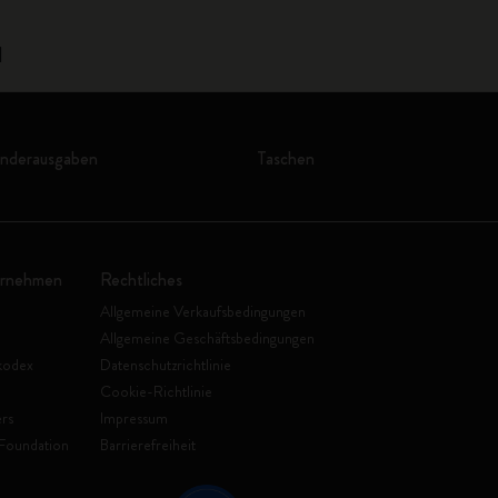
1
onderausgaben
Taschen
ernehmen
Rechtliches
Allgemeine Verkaufsbedingungen
Allgemeine Geschäftsbedingungen
kodex
Datenschutzrichtlinie
Cookie-Richtlinie
rs
Impressum
Foundation
Barrierefreiheit