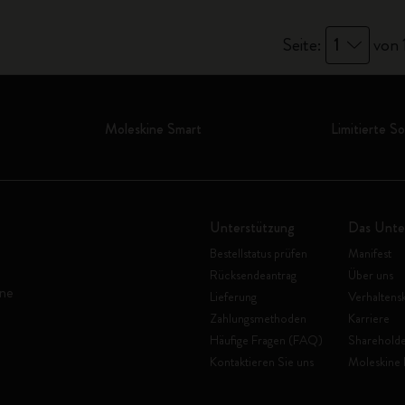
Seite:
1
von 
Moleskine Smart
Limitierte S
Unterstützung
Das Unt
Bestellstatus prüfen
Manifest
Rücksendeantrag
Über uns
ine
Lieferung
Verhaltens
Zahlungsmethoden
Karriere
Häufige Fragen (FAQ)
Shareholde
Kontaktieren Sie uns
Moleskine 