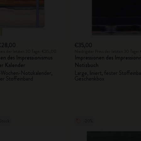
City Guide Notebooks LUXE x Moleskine
Casa Batlló Custom Editions
I Am The City
€28,00
€35,00
reis der letzten 30 Tage: €35,00
Niedrigster Preis der letzten 30 Tage
IZIPIZI x Moleskine
en des Impressionismus
Impressionen des Impression
er Kalender
Notizbuch
Moleskine Detour
-Wochen-Notizkalender,
Large, liniert, fester Stoffeinb
ter Stoffeinband
Geschenkbox
Stock
-20%