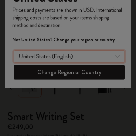
Registrieren Sie sich jetzt und sichern Sie sich
Prices and payments are shown in USD. International
10% Rabatt sowie kostenlosen Versand auf
shipping costs are based on your items shipping
Ihre erste Bestellung
mit dem Code
method and destination.
WELCOME10.
Erstellen Sie ein Moleskine Konto, um Zugang zu
Not United States? Change your region or country
exklusiven Angeboten, Mitgliedervorteilen und
noch mehr Inspiration zu erhalten.
zoom.cta
Jetzt registrieren!
Change Region or Country
Smart Writing Set
€249,00
Niedrigster Preis der letzten 30 Tage: €249,00