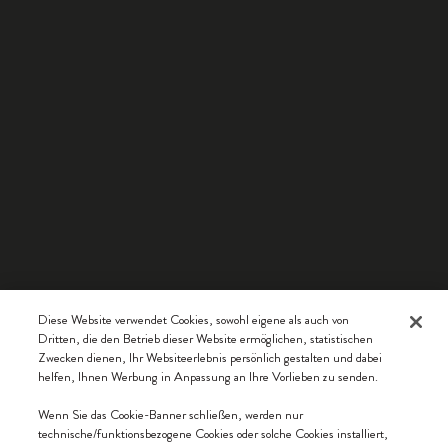
Diese Website verwendet Cookies, sowohl eigene als auch von
Dritten, die den Betrieb dieser Website ermöglichen, statistischen
Zwecken dienen, Ihr Websiteerlebnis persönlich gestalten und dabei
helfen, Ihnen Werbung in Anpassung an Ihre Vorlieben zu senden.
Wenn Sie das Cookie-Banner schließen, werden nur
technische/funktionsbezogene Cookies oder solche Cookies installiert,