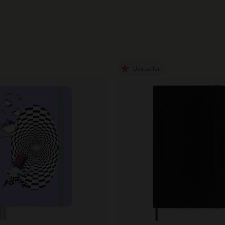
City Guide Notebooks LUXE x Moleskine
Casa Batlló Custom Editions
I Am The City
Bestseller
IZIPIZI x Moleskine
Moleskine Detour