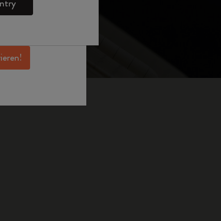
ntry
en Angeboten,
 und noch mehr
erhalten.
rieren!