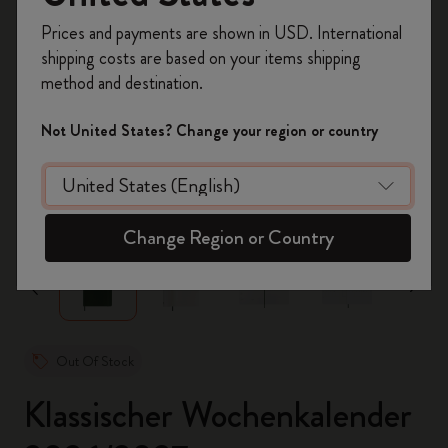
Registrieren Sie sich jetzt und sichern Sie sich
Prices and payments are shown in USD. International
10% Rabatt sowie kostenlosen Versand auf
shipping costs are based on your items shipping
Ihre erste Bestellung
mit dem Code
method and destination.
WELCOME10.
Erstellen Sie ein Moleskine Konto, um Zugang zu
Not United States? Change your region or country
exklusiven Angeboten, Mitgliedervorteilen und
noch mehr Inspiration zu erhalten.
zoom.cta
Jetzt registrieren!
Change Region or Country
Out Of Stock
Klassischer Wochenkalender