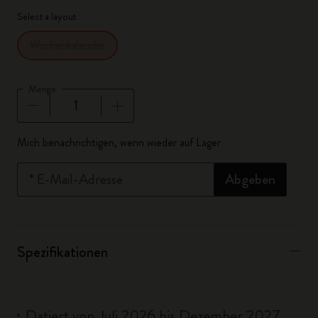
Select a layout
Wochenkalender
Menge
Menge aktualisiert auf 1
Mich benachrichtigen, wenn wieder auf Lager
*
E-Mail-Adresse
Abgeben
Spezifikationen
Datiert von Juli 2026 bis Dezember 2027