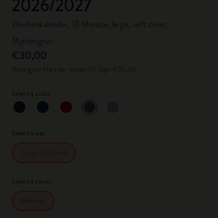
2026/2027
Wochenkalender, 18 Monate, large, soft cover,
Myrtengrün
€30,00
Niedrigster Preis der letzten 30 Tage: €30,00
Select a color
ausgewählt
*
Ausgewählte Farbe
Select a size
Large 13x21 cm
Select a cover
Weicher