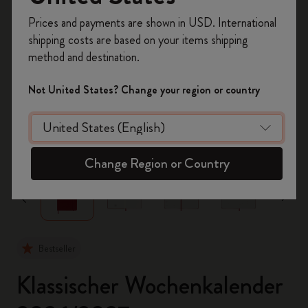
Registrieren Sie sich jetzt und sichern Sie sich
Prices and payments are shown in USD. International
10% Rabatt sowie kostenlosen Versand auf
shipping costs are based on your items shipping
Ihre erste Bestellung
mit dem Code
method and destination.
WELCOME10.
Erstellen Sie ein Moleskine Konto, um Zugang zu
Not United States? Change your region or country
exklusiven Angeboten, Mitgliedervorteilen und
noch mehr Inspiration zu erhalten.
zoom.cta
Jetzt registrieren!
Change Region or Country
Bestseller
Klassischer Wochenkalender