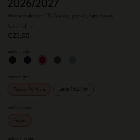
2026/2027
Wochenkalender, 18 Monate, pocket, hard cover,
Scharlachrot
€25,00
Select a color
ausgewählt
*
Ausgewählte Farbe
Select a size
Large 13x21 cm
Pocket 9x14 cm
Select a cover
Fester
Select a layout