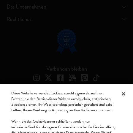
Das Unternehmen
Rechtliches
Verbunden bleiben
Diese Website verwendet Cookies, sowohl eigene als auch von
Dritten, die den Betrieb dieser Website ermöglichen, statistischen
Moleskine ® ist ein eingetragenes Warenzeichen von Moleskine Srl a
Zwecken dienen, Ihr Websiteerlebnis persönlich gestalten und dabei
socio unico
helfen, Ihnen Werbung in Anpassung an Ihre Vorlieben zu senden.
Moleskine srl a socio unico - Via Bergognone, 34 – 20144 Milano -
Wenn Sie das Cookie-Banner schließen, werden nur
Italia - P. IVA / CCIAA n. 07234480965 - REA MI 1945400 - Cap.
technische/funktionsbezogene Cookies oder solche Cookies installiert,
Soc. €2.181.513,42
die Informationen in anonymisierter Form sammeln. Wenn Sie auf