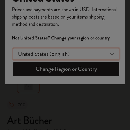
Registrieren Sie sich jetzt und sichern Sie sich
Prices and payments are shown in USD. International
10% Rabatt sowie kostenlosen Versand auf
shipping costs are based on your items shipping
Ihre erste Bestellung
mit dem Code
method and destination.
WELCOME10.
Erstellen Sie ein Moleskine Konto, um Zugang zu
Not United States? Change your region or country
exklusiven Angeboten, Mitgliedervorteilen und
noch mehr Inspiration zu erhalten.
zoom.cta
Jetzt registrieren!
Change Region or Country
-70%
Art Bücher