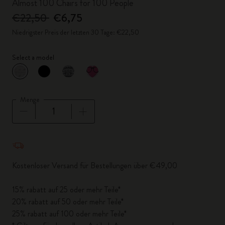
Almost 100 Chairs for 100 People
€22,50
€6,75
Niedrigster Preis der letzten 30 Tage: €22,50
Select a model
ausgewählt
*
Ausgewählte Farbe
Menge
Menge aktualisiert auf 1
Kostenloser Versand für Bestellungen über €49,00
15% rabatt auf 25 oder mehr Teile*
20% rabatt auf 50 oder mehr Teile*
25% rabatt auf 100 oder mehr Teile*