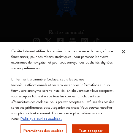
Restez connecté
Ce site Internet utilise des cookies, internes comme de tiers, afin de
fonctionner, pour des raisons statistiques, pour personnaliser votre
expérience de navigation et pour vous envoyer des publicités alignées
Moleskine ® est une marque enregistrée de Moleskine Srl a socio unico
sur vos préférences.
Moleskine srl a socio unico - Via Bergognone, 34 – 20144 Milano -
En fermant la bannière Cookies, seuls les cookies
Italia - P. IVA / CCIAA n. 07234480965 - REA MI 1945400 - Cap.
techniques/fonctionnels et ceux collectant des informations sur un
Soc. €2.181.513,42
formulaire anonyme seront installés. En cliquant sur «Tout accepter»,
vous acceptez l'utilisation de tous les cookies. En cliquant sur
Nous acceptons
«Paramètres des cookies», vous pouvez accepter ou refuser des cookies
selon vos préférences et sauvegarder vos choix. Vous pouvez modifier
vos options à tout moment. Pour en savoir plus, référez-vous à
notre
Politique sur les cookies.
Paramètres des cookies
Tout accepter
Belgique (français)