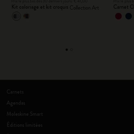
Prix le plus bas des 30 derniers jours: € 41,00
Prix le plus
Kit coloriage et kit croquis
Carnet C
Collection Art
Carnets
Agendas
Moleskine Smart
Éditions limitées