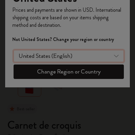
Inscrivez-vous maintenant et bénéficiez de
10 %
Prices and payments are shown in USD. International
de remise ainsi que de frais de port gratuits
shipping costs are based on your items shipping
sur votre première commande
en utilisant le
method and destination.
code
WELCOME10.
Créez un compte Moleskine pour accéder à des
Not United States? Change your region or country
offres exclusives, des avantages réservés aux
membres et davantage d’inspiration.
zoom.cta
Créer un compte!
Change Region or Country
Best-seller
Carnet de croquis