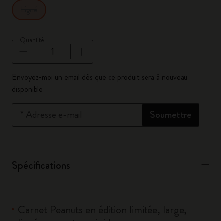
Ligné
Quantité
Quantité mise à jour à 1
Envoyez-moi un email dès que ce produit sera à nouveau
disponible
*
Adresse e-mail
Soumettre
Spécifications
Carnet Peanuts en édition limitée, large,