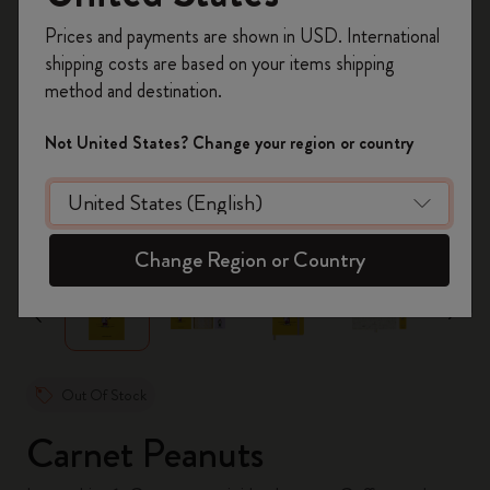
Inscrivez-vous maintenant et bénéficiez de
10 %
Prices and payments are shown in USD. International
de remise ainsi que de frais de port gratuits
shipping costs are based on your items shipping
sur votre première commande
en utilisant le
method and destination.
code
WELCOME10.
Créez un compte Moleskine pour accéder à des
Not United States? Change your region or country
offres exclusives, des avantages réservés aux
membres et davantage d’inspiration.
zoom.cta
Créer un compte!
Change Region or Country
Out Of Stock
Carnet Peanuts