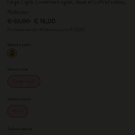
Large, Ligné, Couverture rigide, Jaune et Coffret cadeau,
Multicolor
€ 32,00
€ 16,00
Prix le plus bas des 30 derniers jours: € 32,00
Select a color
sélectionné
*
Couleur sélectionnée
Select a size
Large 13x21
Select a cover
Hard
Select a layout