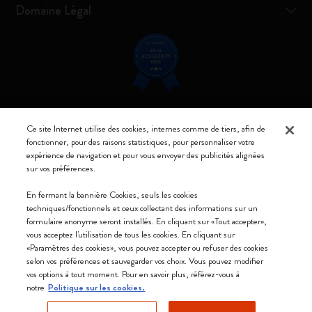
Domaine Légal
Restez connecté
Ce site Internet utilise des cookies, internes comme de tiers, afin de
fonctionner, pour des raisons statistiques, pour personnaliser votre
expérience de navigation et pour vous envoyer des publicités alignées
sur vos préférences.
En fermant la bannière Cookies, seuls les cookies
Moleskine ® est une marque enregistrée de Moleskine Srl a socio unico
techniques/fonctionnels et ceux collectant des informations sur un
formulaire anonyme seront installés. En cliquant sur «Tout accepter»,
Moleskine srl a socio unico - Via Bergognone, 34 – 20144 Milano -
vous acceptez l'utilisation de tous les cookies. En cliquant sur
Italia - P. IVA / CCIAA n. 07234480965 - REA MI 1945400 - Cap.
«Paramètres des cookies», vous pouvez accepter ou refuser des cookies
Soc. €2.181.513,42
selon vos préférences et sauvegarder vos choix. Vous pouvez modifier
vos options à tout moment. Pour en savoir plus, référez-vous à
Nous acceptons
notre
Politique sur les cookies.