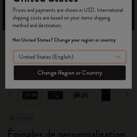
Inscrivez-vous maintenant et bénéficiez de
10 %
Prices and payments are shown in USD. International
de remise ainsi que de frais de port gratuits
shipping costs are based on your items shipping
sur votre première commande
en utilisant le
method and destination.
code
WELCOME10.
Créez un compte Moleskine pour accéder à des
Not United States? Change your region or country
offres exclusives, des avantages réservés aux
membres et davantage d’inspiration.
Créer un compte!
zoom.cta
Change Region or Country
Nouveau
Épingles de personnalisation